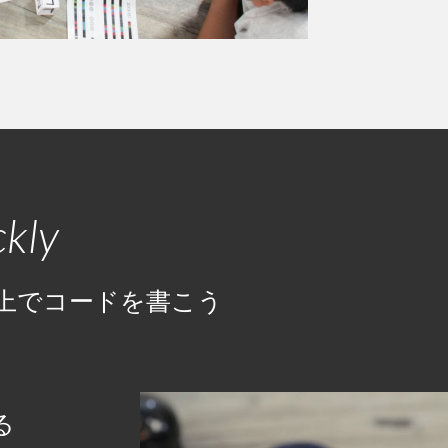
kly
上でコードを書こう
る