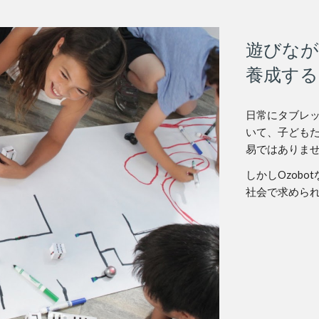
遊びな
養成する
日常にタブレ
いて、子ども
易ではありま
しかしOzob
社会で求めら